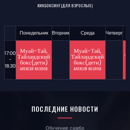
КИКБОКСИНГ(ДЛЯ ВЗРОСЛЫХ)
Понедельник
Вторник
Среда
Четверг
Муай-Тай,
Муай-Тай,
17:00
Тайландский
Тайландский
Т
-
бокс(дети)
бокс(дети)
б
18:30
АЛЕКСЕЙ КОЗЛОВ
АЛЕКСЕЙ КОЗЛОВ
А
ПОСЛЕДНИЕ НОВОСТИ
Обучение самбо