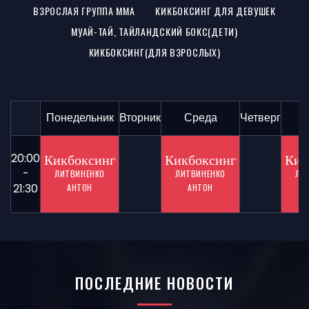
ВЗРОСЛАЯ ГРУППА ММА
КИКБОКСИНГ ДЛЯ ДЕВУШЕК
МУАЙ-ТАЙ, ТАЙЛАНДСКИЙ БОКС(ДЕТИ)
КИКБОКСИНГ(ДЛЯ ВЗРОСЛЫХ)
Понедельник
Вторник
Среда
Четверг
П
20:00
Кикбоксинг
Кикбоксинг
Кик
-
ЛИТВИНЕНКО
ЛИТВИНЕНКО
ЛИ
21:30
АНТОН
АНТОН
ПОСЛЕДНИЕ НОВОСТИ